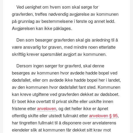
Ved uenighet om hvem som skal sørge for
gravferden, treffes nødvendig avgjørelse av kommunen
på grunnlag av bestemmelsene i første og annet ledd.
Avgjørelsen kan ikke påklages.
Den som besørger gravferden skal gis anledning til å
være ansvarlig for graven, med mindre noen etterlatte
skriftlig krever spørsmålet avgjort av kommunen.
Dersom ingen sørger for gravferd, skal denne
besørges av kommunen hvor avdøde hadde bopel ved
dødsfallet, eller om avdøde ikke hadde bopel her i landet,
av den kommunen hvor dødsfallet fant sted. Kommunen
kan kreve utgiftene ved gravferden dekket av dødsboet.
Er boet ikke overtatt til privat skifte eller uskifte innen
fristene etter
arveloven
, og det heller ikke er åpnet
offentlig skifte eller utstedt fullmakt etter
arveloven § 95
,
har tingretten fullmakt til å disponere over arvelaterens
eiendeler slik at kommunen får dekket sitt krav mot