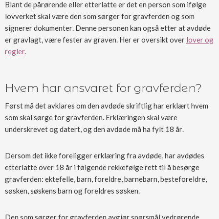
Blant de pårørende eller etterlatte er det en person som ifølge
lovverket skal være den som sørger for gravferden og som
signerer dokumenter. Denne personen kan også etter at avdøde
er gravlagt, være fester av graven.
Her er oversikt over
lover og
regler
.
Hvem har ansvaret for gravferden?
Først må det avklares om den avdøde skriftlig har erklært hvem
som skal sørge for gravferden. Erklæringen skal være
underskrevet og datert, og den avdøde må ha fylt 18 år.
Dersom det ikke foreligger erklæring fra avdøde, har avdødes
etterlatte over 18 år i følgende rekkefølge rett til å besørge
gravferden: ektefelle, barn, foreldre, barnebarn, besteforeldre,
søsken, søskens barn og foreldres søsken.
Den som sørger for gravferden avgjør spørsmål vedrørende