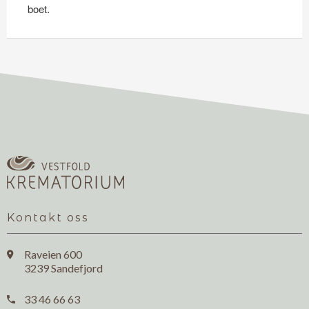
boet.
Kontakt oss
Raveien 600

3239 Sandefjord
33 46 66 63
