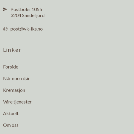
Postboks 1055

3204 Sandefjord
post@vk-iks.no
@
Linker
Forside
Når noen dør
Kremasjon
Våre tjenester
Aktuelt
Om oss