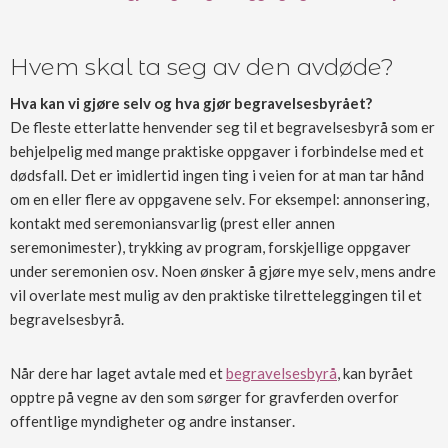
Hvem skal ta seg av den avdøde?
Hva kan vi gjøre selv og hva gjør begravelsesbyrået?
De fleste etterlatte henvender seg til et begravelsesbyrå som er
behjelpelig med mange praktiske oppgaver i forbindelse med et
dødsfall. Det er imidlertid ingen ting i veien for at man tar hånd
om en eller flere av oppgavene selv. For eksempel: annonsering,
kontakt med seremoniansvarlig (prest eller annen
seremonimester), trykking av program, forskjellige oppgaver
under seremonien osv. Noen ønsker å gjøre mye selv, mens andre
vil overlate mest mulig av den praktiske tilretteleggingen til et
begravelsesbyrå.
Når dere har laget avtale med et
begravelsesbyrå
,
kan byrået
opptre på vegne av den som sørger for gravferden overfor
offentlige myndigheter og andre instanser.