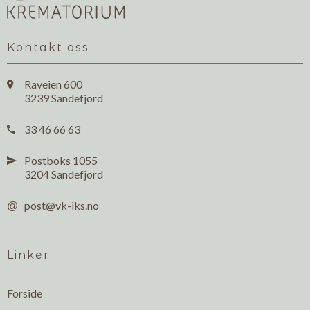
Kontakt oss
Raveien 600

3239 Sandefjord
33 46 66 63

Postboks 1055

3204 Sandefjord
post@vk-iks.no
@
Linker
Forside