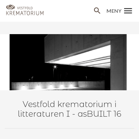
Gå til innholdet


MENY
Vestfold krematorium i
litteraturen I - asBUILT 16